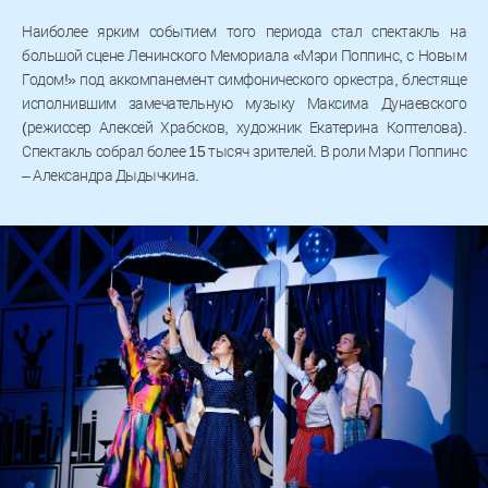
Наиболее ярким событием того периода стал спектакль на
большой сцене Ленинского Мемориала «Мэри Поппинс, с Новым
Годом!» под аккомпанемент симфонического оркестра, блестяще
исполнившим замечательную музыку Максима Дунаевского
(режиссер Алексей Храбсков, художник Екатерина Коптелова).
Спектакль собрал более 15 тысяч зрителей. В роли Мэри Поппинс
– Александра Дыдычкина.