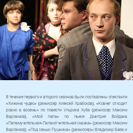
В течение первого и второго сезонов были поставлены спектакли
«Хижина чудес» (режиссер Алексей Храбсков), «Ковчег отходит
ровно в восемь» по повести Ульриха Хуба (режиссер Максим
Варламов), «Мой папа» по пьесе Дмитрия Войдака
«Папамучительная-ПапамУчительная сказка» (режиссер Максим
Варламов), «Под сенью Пушкина» (режиссеры Владимир Баев и