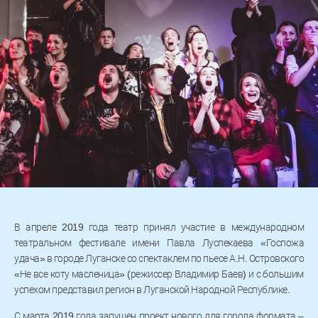
В апреле 2019 года театр принял участие в международном
театральном фестивале имени Павла Луспекаева «Госпожа
удача» в городе Луганске со спектаклем по пьесе А.Н. Островского
«Не все коту масленица» (режиссер Владимир Баев) и с большим
успехом представил регион в Луганской Народной Республике.
С марта 2019 года запущен проект нового для города формата –