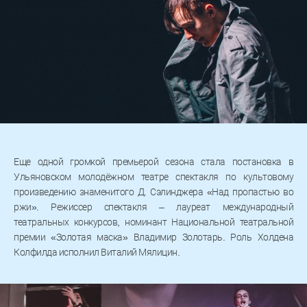
Еще одной громкой премьерой сезона стала постановка в
Ульяновском молодёжном театре спектакля по культовому
произведению знаменитого Д. Сэлинджера «Над пропастью во
ржи». Режиссер спектакля – лауреат международный
театральных конкурсов, номинант Национальной театральной
премии «Золотая маска» Владимир Золотарь. Роль Холдена
Колфилда исполнил Виталий Мялицин.