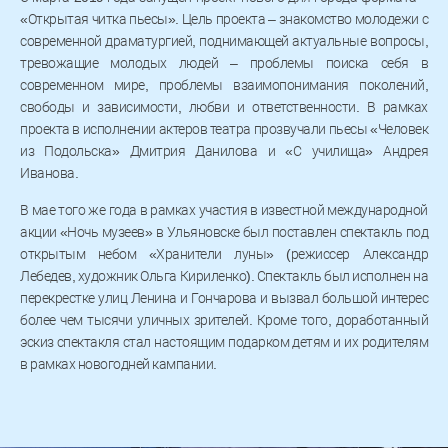
«Открытая читка пьесы». Цель проекта – знакомство молодежи с
современной драматургией, поднимающей актуальные вопросы,
тревожащие молодых людей – проблемы поиска себя в
современном мире, проблемы взаимопонимания поколений,
свободы и зависимости, любви и ответственности. В рамках
проекта в исполнении актеров театра прозвучали пьесы «Человек
из Подольска» Дмитрия Данилова и «С училища» Андрея
Иванова.
В мае того же года в рамках участия в известной международной
акции «Ночь музеев» в Ульяновске был поставлен спектакль под
открытым небом «Хранители луны» (режиссер Александр
Лебедев, художник Ольга Кириленко). Спектакль был исполнен на
перекрестке улиц Ленина и Гончарова и вызвал большой интерес
более чем тысячи уличных зрителей. Кроме того, доработанный
эскиз спектакля стал настоящим подарком детям и их родителям
в рамках новогодней кампании.