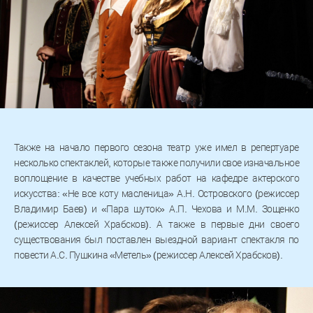
Также на начало первого сезона театр уже имел в репертуаре
несколько спектаклей, которые также получили свое изначальное
воплощение в качестве учебных работ на кафедре актерского
искусства: «Не все коту масленица» А.Н. Островского (режиссер
Владимир Баев) и «Пара шуток» А.П. Чехова и М.М. Зощенко
(режиссер Алексей Храбсков). А также в первые дни своего
существования был поставлен выездной вариант спектакля по
повести А.С. Пушкина «Метель» (режиссер Алексей Храбсков).