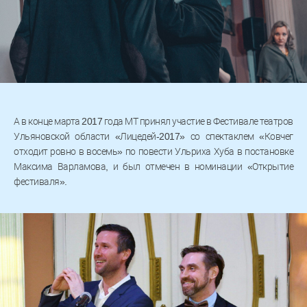
А в конце марта 2017 года МТ принял участие в Фестивале театров
Ульяновской области «Лицедей-2017» со спектаклем «Ковчег
отходит ровно в восемь» по повести Ульриха Хуба в постановке
Максима Варламова, и был отмечен в номинации «Открытие
фестиваля».