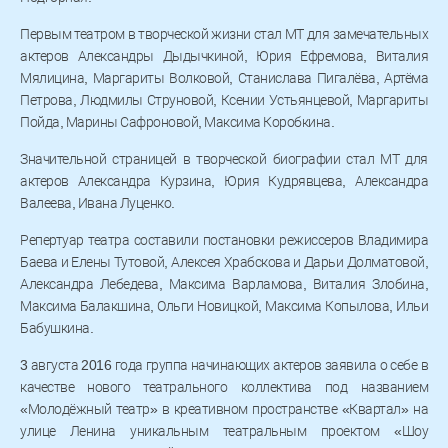
Первым театром в творческой жизни стал МТ для замечательных
актеров Александры Дыдычкиной, Юрия Ефремова, Виталия
Мялицина, Маргариты Волковой, Станислава Пигалёва, Артёма
Петрова, Людмилы Струновой, Ксении Устьянцевой, Маргариты
Пойда, Марины Сафроновой, Максима Коробкина.
Значительной страницей в творческой биографии стал МТ для
актеров Александра Курзина, Юрия Кудрявцева, Александра
Валеева, Ивана Луценко.
Репертуар театра составили постановки режиссеров Владимира
Баева и Елены Тутовой, Алексея Храбскова и Дарьи Долматовой,
Александра Лебедева, Максима Варламова, Виталия Злобина,
Максима Балакшина, Ольги Новицкой, Максима Копылова, Ильи
Бабушкина.
3 августа 2016 года группа начинающих актеров заявила о себе в
качестве нового театрального коллектива под названием
«Молодёжный театр» в креативном пространстве «Квартал» на
улице Ленина уникальным театральным проектом «Шоу