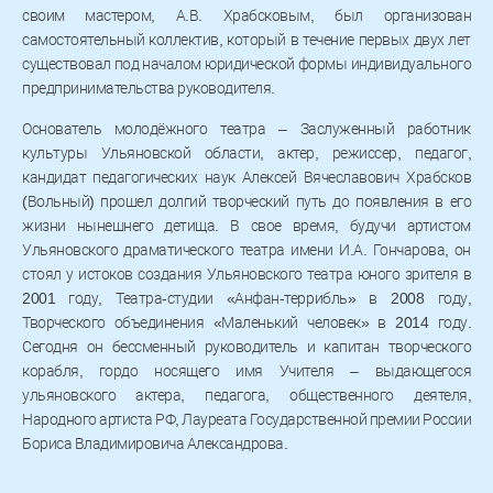
своим мастером, А.В. Храбсковым, был организован
самостоятельный коллектив, который в течение первых двух лет
существовал под началом юридической формы индивидуального
предпринимательства руководителя.
Основатель молодёжного театра – Заслуженный работник
культуры Ульяновской области, актер, режиссер, педагог,
кандидат педагогических наук Алексей Вячеславович Храбсков
(Вольный) прошел долгий творческий путь до появления в его
жизни нынешнего детища. В свое время, будучи артистом
Ульяновского драматического театра имени И.А. Гончарова, он
стоял у истоков создания Ульяновского театра юного зрителя в
2001 году, Театра-студии «Анфан-террибль» в 2008 году,
Творческого объединения «Маленький человек» в 2014 году.
Сегодня он бессменный руководитель и капитан творческого
корабля, гордо носящего имя Учителя – выдающегося
ульяновского актера, педагога, общественного деятеля,
Народного артиста РФ, Лауреата Государственной премии России
Бориса Владимировича Александрова.