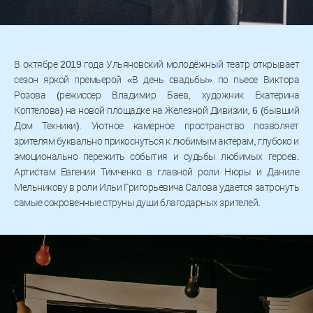
В октябре 2019 года Ульяновский молодёжный театр открывает
сезон яркой премьерой «В день свадьбы» по пьесе Виктора
Розова (режиссер Владимир Баев, художник Екатерина
Коптелова) на новой площадке на Железной Дивизии, 6 (бывший
Дом Техники). Уютное камерное пространство позволяет
зрителям буквально прикоснуться к любимым актерам, глубоко и
эмоционально пережить события и судьбы любимых героев.
Артистам Евгении Тимченко в главной роли Нюры и Даниле
Мельникову в роли Ильи Григорьевича Салова удается затронуть
самые сокровенные струны души благодарных зрителей.